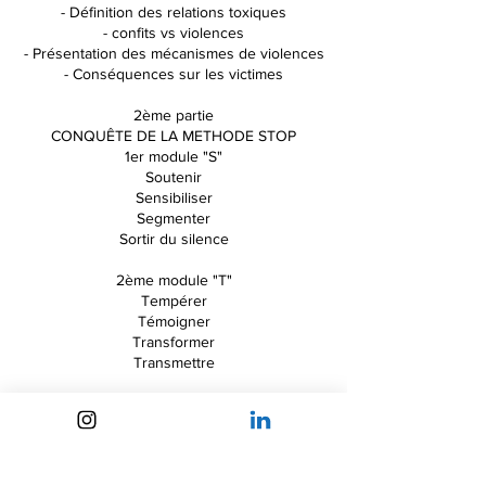
- Définition des relations toxiques
- confits vs violences
- Présentation des mécanismes de violences
- Conséquences sur les victimes
2ème partie
CONQUÊTE DE LA METHODE STOP
1er module "S"
Soutenir
Sensibiliser
Segmenter
Sortir du silence
2ème module "T"
Tempérer
Témoigner
Transformer
Transmettre
3ème module "O"
Orienter
Oxygéner
Organiser