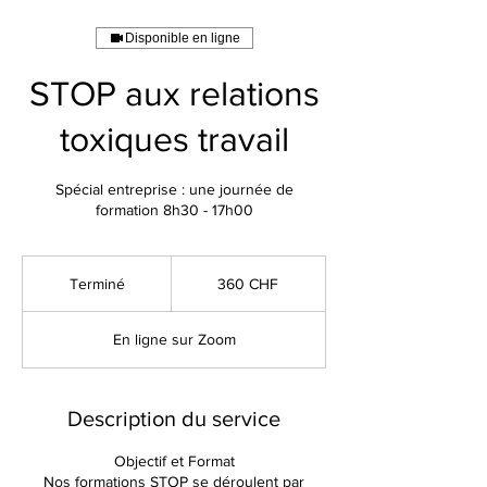
Disponible en ligne
STOP aux relations
toxiques travail
Spécial entreprise : une journée de
formation 8h30 - 17h00
360
francs
Terminé
T
360 CHF
suisses
e
r
En ligne sur Zoom
m
i
n
é
Description du service
Objectif et Format
Nos formations STOP se déroulent par