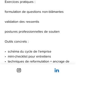
Exercices pratiques :
formulation de questions non-blâmantes
validation des ressentis
postures professionnelles de soutien
Outils concrets :
•⁠  ⁠schéma du cycle de l’emprise
•⁠  ⁠mini-checklist pour entretiens
•⁠  ⁠techniques de reformulation + ancrage de 
sécurité
•⁠  ⁠Références suisses : ressources, 
associations, cadre légal
✍️ Supports remis aux participant·es
•⁠  ⁠Dossier pédagogique PDF (définitions, 
outils, bibliographie)